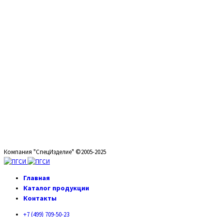
Мы на связи 24 часа
Звоните, пишите
Тел: +7 (499) 709-50-23
E-mail: info@pgsi-ug.ru
Компания "СпецИзделие" ©2005-2025
Главная
Каталог продукции
Контакты
+7 (499) 709-50-23