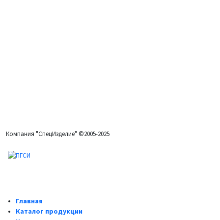
Мы на связи 24 часа
Звоните, пишите
Тел: +7 (499) 709-50-23
E-mail: info@pgsi-ug.ru
Компания "СпецИзделие" ©2005-2025
Главная
Каталог продукции